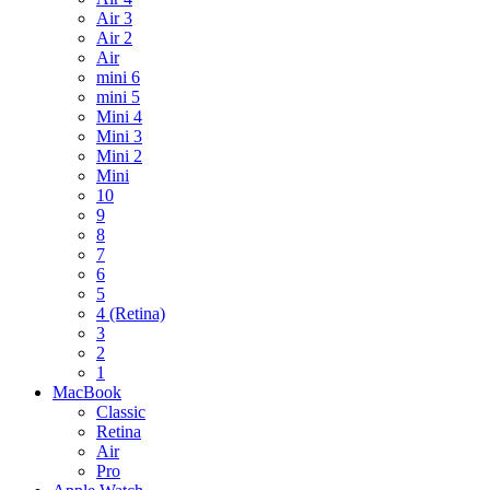
Air 3
Air 2
Air
mini 6
mini 5
Mini 4
Mini 3
Mini 2
Mini
10
9
8
7
6
5
4 (Retina)
3
2
1
MacBook
Classic
Retina
Air
Pro