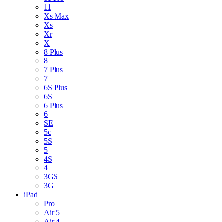
11
Xs Max
Xs
Xr
X
8 Plus
8
7 Plus
7
6S Plus
6S
6 Plus
6
SE
5c
5S
5
4S
4
3GS
3G
iPad
Pro
Air 5
Air 4