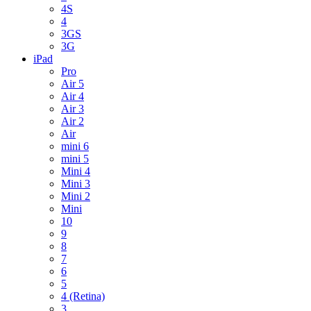
4S
4
3GS
3G
iPad
Pro
Air 5
Air 4
Air 3
Air 2
Air
mini 6
mini 5
Mini 4
Mini 3
Mini 2
Mini
10
9
8
7
6
5
4 (Retina)
3