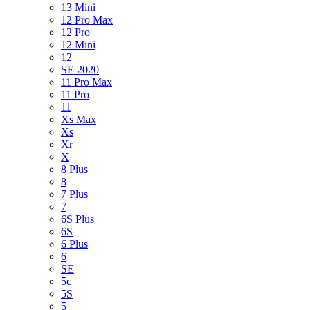
13 Mini
12 Pro Max
12 Pro
12 Mini
12
SE 2020
11 Pro Max
11 Pro
11
Xs Max
Xs
Xr
X
8 Plus
8
7 Plus
7
6S Plus
6S
6 Plus
6
SE
5c
5S
5